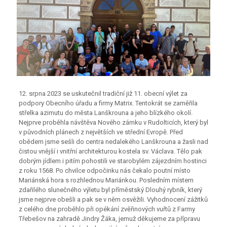
12. srpna 2023 se uskutečnil tradiční již 11. obecní výlet za
podpory Obecního úřadu a firmy Matrix. Tentokrát se zaměřila
střelka azimutu do města Lanškrouna a jeho blízkého okolí.
Nejprve proběhla návštěva Nového zámku v Rudolticích, který byl
v původních plánech z největších ve střední Evropě. Před
obědem jsme sešli do centra nedalekého Lanškrouna a žasli nad
čistou vnější i vnitřní architekturou kostela sv. Václava. Tělo pak
dobrým jídlem i pitím pohostili ve starobylém zájezdním hostinci
z roku 1568. Po chvilce odpočinku nás čekalo poutní místo
Mariánská hora s rozhlednou Mariánkou. Posledním místem
zdařilého slunečného výletu byl příměstský Dlouhý rybník, který
jsme nejprve obešli a pak se v něm osvěžili. Vyhodnocení zážitků
z celého dne proběhlo při opékání zvěřinových vuřtů z Farmy
Třebešov na zahradě Jindry Žáka, jemuž děkujeme za přípravu