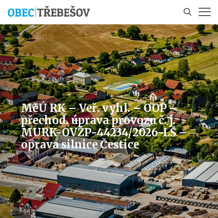
MěÚ RK – Veř. vyhl. – OOP –
přechod. úprava provozu č. j.
MURK-OVŽP-44234/2026-LŠ –
oprava silnice Čestice