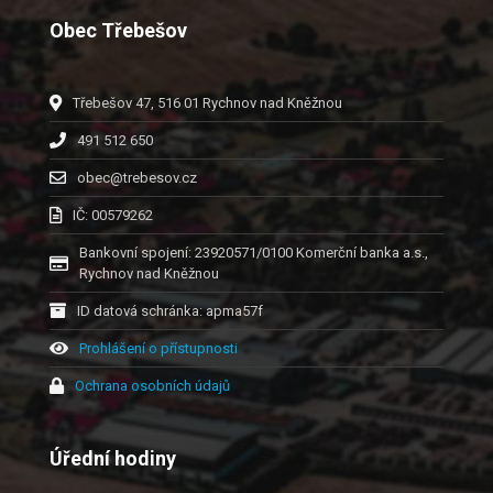
Obec Třebešov
Třebešov 47, 516 01 Rychnov nad Kněžnou
491 512 650
obec@trebesov.cz
IČ: 00579262
Bankovní spojení: 23920571/0100 Komerční banka a.s.,
Rychnov nad Kněžnou
ID datová schránka: apma57f
Prohlášení o přístupnosti
Ochrana osobních údajů
Úřední hodiny