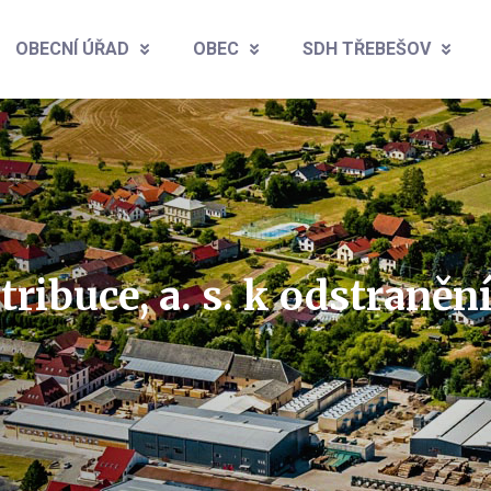
OBECNÍ ÚŘAD
OBEC
SDH TŘEBEŠOV
ribuce, a. s. k odstraněn