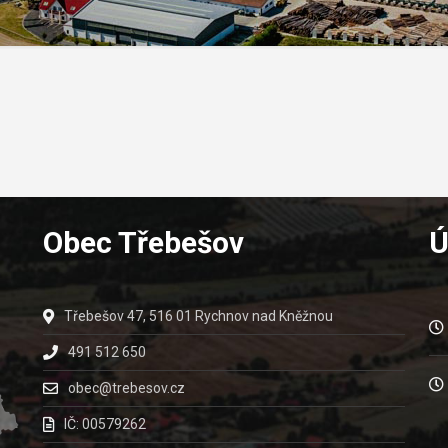
Obec Třebešov
Ú
Třebešov 47, 516 01 Rychnov nad Kněžnou
491 512 650
obec@trebesov.cz
IČ: 00579262