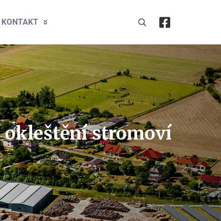
KONTAKT
í okleštění stromoví