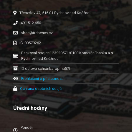
Třebešov 47, 516 01 Rychnov nad Kněžnou
491 512 650
obec@trebesov.cz
IČ: 00579262
Bankovní spojení: 23920571/0100 Komerční banka a.s.,
Rychnov nad Kněžnou
ID datová schránka: apma57f
Prohlášení o přístupnosti
Ochrana osobních údajů
Úřední hodiny
Pondělí